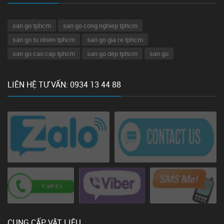
san go tphcm
san go cong nghiep tphcm
san go tu nhien tphcm
san go gia re tphcm
san go cao cap tphcm
san go dep tphcm
san go
LIÊN HỆ TƯ VẤN: 0934 13 44 88
CUNG CẤP VẬT LIỆU