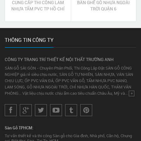
CUNG CẤP THI CÔNG LAM
BÀN GHẾ GỖ NHỰA NGOÀI
NHỰA TẤM PVC TP HỒ CHÍ
TRỜI QUẬN 6
MINH
THÔNG TIN CÔNG TY
CÔNG TY TRANG TRÍ THIẾT KẾ NỘI THẤT TRƯỜNG ANH
SÀN GỖ SÀI GÒN - Chuyên Phân Phối, Thi Công Lắp Đặt SÀN GỖ CÔNG
NGHIỆP giá rẻ siêu chịu nước, SÀN GỖ TỰ NHIÊN, SÀN NHỰA, VÁN SÀN
CHỊU LỰC, ỐP PVC VÂN ĐÁ, ỐP PVC VÂN GỖ, TẤM NHỰA PVC NANO,
LAM SÓNG, GỖ NHỰA NGOÀI TRỜI, CHỈ NHỰA HÀN QUỐC, THẢM VĂN
PHÒNG... Vật liệu chịu nước chịu ẩm cao tiêu chuẩn Châu Âu, Mỹ và...
+
Sàn Gỗ TPHCM:
Tư vấn thiết kế và thi công Sàn gỗ cho Gia đình, Nhà phố, Căn hộ, Chung
cư, Biệt thự, Spa...Tại Tp. HCM.