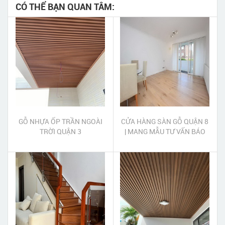
CÓ THỂ BẠN QUAN TÂM:
GỖ NHỰA ỐP TRẦN NGOÀI
CỬA HÀNG SÀN GỖ QUẬN 8
TRỜI QUẬN 3
| MANG MẪU TƯ VẤN BÁO
GIÁ TẠI NHÀ