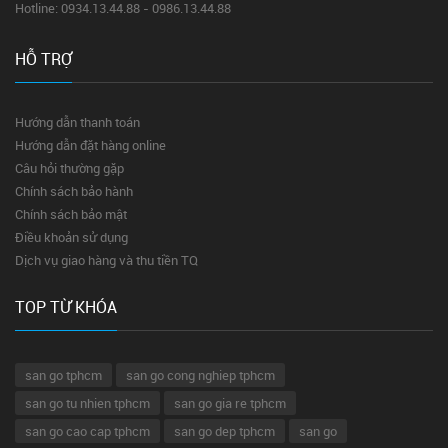
Hotline: 0934.13.44.88 - 0986.13.44.88
HỖ TRỢ
Hướng dẫn thanh toán
Hướng dẫn đặt hàng online
Câu hỏi thường gặp
Chính sách bảo hành
Chính sách bảo mật
Điều khoản sử dụng
Dịch vụ giao hàng và thu tiền TQ
TOP TỪ KHÓA
san go tphcm
san go cong nghiep tphcm
san go tu nhien tphcm
san go gia re tphcm
san go cao cap tphcm
san go dep tphcm
san go