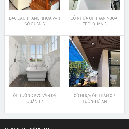
BẬC CẦU THANG NHỰA VÂN
GỖ NHỰA ỐP TRẦN NGOÀI
GỖ QUẬN 6
TRỜI QUẬN 6
ỐP TƯỜNG PVC VÂN ĐÁ
GỖ NHỰA ỐP TRẦN ỐP
QUẬN 12
TƯỜNG DĨ AN