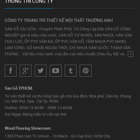
THÔNG TIN CÔNG TY
CÔNG TY TRANG TRÍ THIẾT KẾ NỘI THẤT TRƯỜNG ANH
SÀN GỖ SÀI GÒN - Chuyên Phân Phối, Thi Công Lắp Đặt SÀN GỖ CÔNG
NGHIỆP giá rẻ siêu chịu nước, SÀN GỖ TỰ NHIÊN, SÀN NHỰA, VÁN SÀN
CHỊU LỰC, ỐP PVC VÂN ĐÁ, ỐP PVC VÂN GỖ, TẤM NHỰA PVC NANO,
LAM SÓNG, GỖ NHỰA NGOÀI TRỜI, CHỈ NHỰA HÀN QUỐC, THẢM VĂN
PHÒNG... Vật liệu chịu nước chịu ẩm cao tiêu chuẩn Châu Âu, Mỹ và...
+
Sàn Gỗ TPHCM:
Tư vấn thiết kế và thi công Sàn gỗ cho Gia đình, Nhà phố, Căn hộ, Chung
cư, Biệt thự, Spa...Tại Tp. HCM.
Hotline: 0934.13.44.88 - 0986.13.44.88
Gọi Ngay: Mang mẫu tư vấn tại nhà.
Wood Flooring Showroom:
1393 Phan Van Tri street - 10 Ward - Go Vap Dist, HCM City