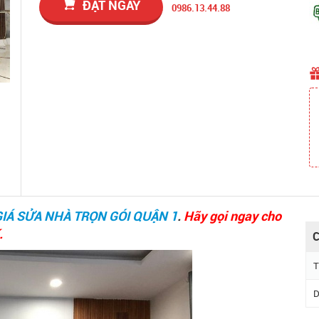
ĐẶT NGAY
0986.13.44.88
GIÁ SỬA NHÀ TRỌN GÓI QUẬN 1
.
Hãy gọi ngay cho
.
C
T
D