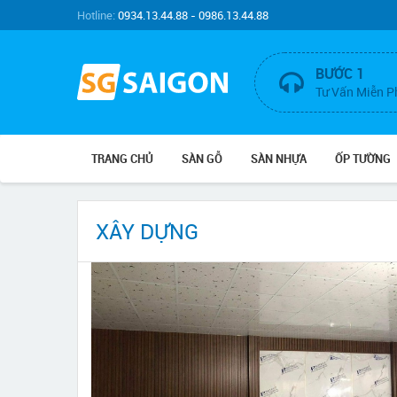
Hotline:
0934.13.44.88 - 0986.13.44.88
BƯỚC 1
Tư Vấn Miễn P
TRANG CHỦ
SÀN GỖ
SÀN NHỰA
ỐP TƯỜNG
XÂY DỰNG