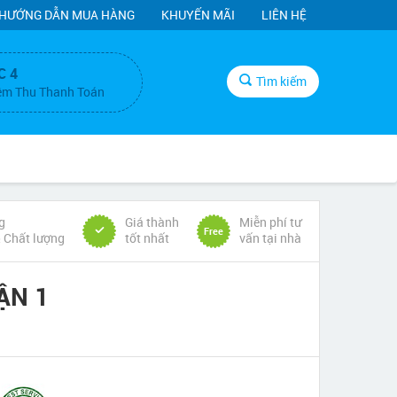
HƯỚNG DẪN MUA HÀNG
KHUYẾN MÃI
LIÊN HỆ
C 4
Tìm kiếm
ệm Thu Thanh Toán
g
Giá thành
Miễn phí tư
Free
& Chất lượng
tốt nhất
vấn tại nhà
ẬN 1