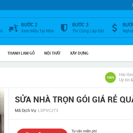
BƯỚC 2
BƯỚC 3
BƯỚ
hí
Xem Mẫu Tại Nhà
Thi Công Lắp Đặt
Nghi
THANH LAM GỖ
NỘI THẤT
XÂY DỰNG
Hài lòn
100%
Uy tín 
SỬA NHÀ TRỌN GÓI GIÁ RẺ QU
Mã Dịch Vụ:
LSPVC273
Tư vấn miễn phí