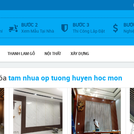
BƯỚC 2
BƯỚC 3
BƯỚ
hí
Xem Mẫu Tại Nhà
Thi Công Lắp Đặt
Nghi
THANH LAM GỖ
NỘI THẤT
XÂY DỰNG
hóa
tam nhua op tuong huyen hoc mon