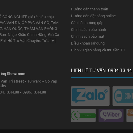
Hướng dẫn thanh toán
Hướng dẫn đặt hàng online
Ỗ CÔNG NGHIỆP giá rẻ siêu chịu
PVC VÂN ĐÁ, ỐP PVC VÂN GỖ, TẤM
Câu hỏi thường gặp
ỰA HÀN QUỐC, THẢM VĂN PHÒNG...
Chính sách bảo hành
 Bản. Nhập Khẩu Chính Hãng. Giá Cả
Chính sách bảo mật
Phí, Hỗ Trợ Vận Chuyển. Tư...
+
Điều khoản sử dụng
Dịch vụ giao hàng và thu tiền TQ
LIÊN HỆ TƯ VẤN: 0934 13 44
ring Showroom:
Van Tri street - 10 Ward - Go Vap
City
934.13.44.88 - 0986.13.44.88