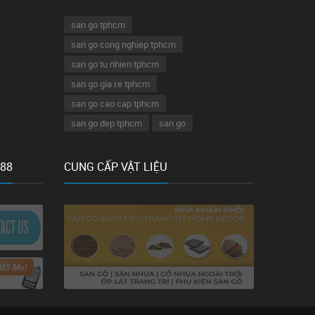
san go tphcm
san go cong nghiep tphcm
san go tu nhien tphcm
san go gia re tphcm
san go cao cap tphcm
san go dep tphcm
san go
 88
CUNG CẤP VẬT LIỆU