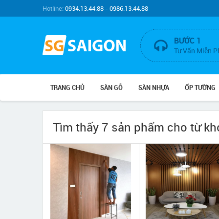
Hotline:
0934.13.44.88 - 0986.13.44.88
BƯỚC 1
Tư Vấn Miễn P
TRANG CHỦ
SÀN GỖ
SÀN NHỰA
ỐP TƯỜNG
Tìm thấy 7 sản phẩm cho từ k