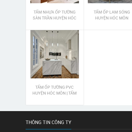
TẤM NHỰA ỐP TƯỜNG
TẤM ỐP LAM SÓNG
SÀN TRẦN HUYỆN HÓC
HUYỆN HÓC MÔN
MÔN
TẤM ỐP TƯỜNG PVC
HUYỆN HÓC MÔN | TẤM
NHỰA ỐP TƯỜNG PVC
HUYỆN HÓC MÔN
THÔNG TIN CÔNG TY