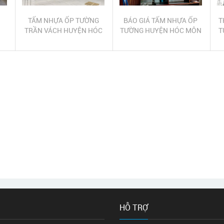
TẤM NHỰA ỐP TƯỜNG
BÁO GIÁ TẤM NHỰA ỐP
T
TRẦN VÁCH HUYỆN HÓC
TƯỜNG HUYỆN HÓC MÔN
T
MÔN
HỖ TRỢ