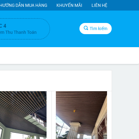
HƯỚNG DẪN MUA HÀNG
KHUYẾN MÃI
LIÊN HỆ
C 4
Tìm kiếm
ệm Thu Thanh Toán