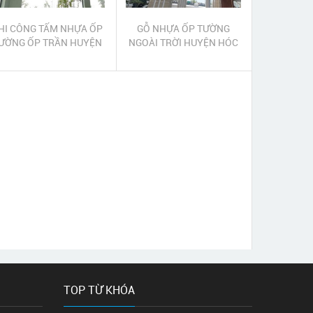
HI CÔNG TẤM NHỰA ỐP
GỖ NHỰA ỐP TƯỜNG
ƯỜNG ỐP TRẦN HUYỆN
NGOÀI TRỜI HUYỆN HÓC
HÓC MÔN
MÔN
TOP TỪ KHÓA