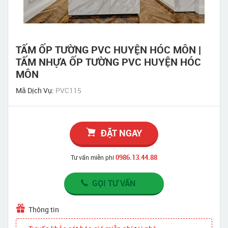
TẤM ỐP TƯỜNG PVC HUYỆN HÓC MÔN |
TẤM NHỰA ỐP TƯỜNG PVC HUYỆN HÓC
MÔN
Mã Dịch Vụ:
PVC115
ĐẶT NGAY
0986.13.44.88
Tư vấn miễn phí
GỌI TƯ VẤN
Thông tin