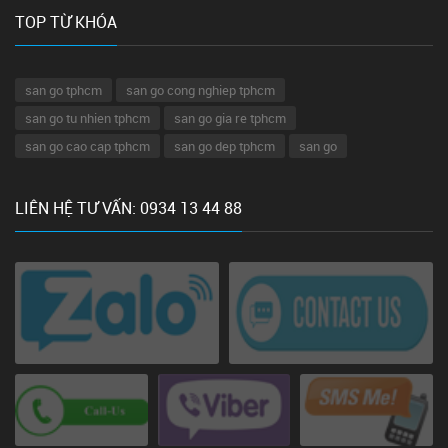
TOP TỪ KHÓA
san go tphcm
san go cong nghiep tphcm
san go tu nhien tphcm
san go gia re tphcm
san go cao cap tphcm
san go dep tphcm
san go
LIÊN HỆ TƯ VẤN: 0934 13 44 88