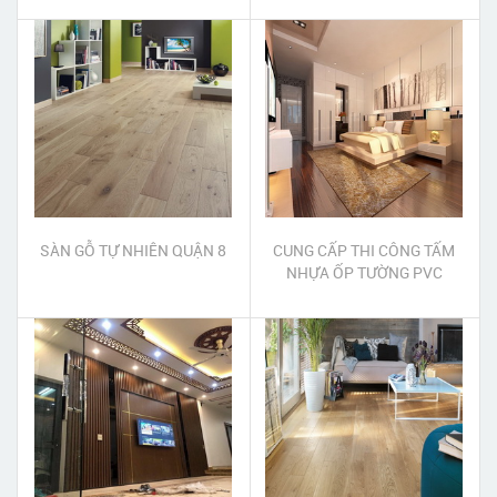
SÀN GỖ TỰ NHIÊN QUẬN 8
CUNG CẤP THI CÔNG TẤM
NHỰA ỐP TƯỜNG PVC
QUẬN TÂN BÌNH