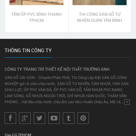
TẤM ỐP PVC BÌNH THẠNH
THI CÔNG SÀN GỖ TỰ
TPHCM
NHIÊN QUẬN TÂN BÌNH
THÔNG TIN CÔNG TY
CÔNG TY TRANG TRÍ THIẾT KẾ NỘI THẤT TRƯỜNG ANH
SÀN GỖ SÀI GÒN - Chuyên Phân Phối, Thi Công Lắp Đặt SÀN GỖ CÔNG
NGHIỆP giá rẻ siêu chịu nước, SÀN GỖ TỰ NHIÊN, SÀN NHỰA, VÁN SÀN
CHỊU LỰC, ỐP PVC VÂN ĐÁ, ỐP PVC VÂN GỖ, TẤM NHỰA PVC NANO,
LAM SÓNG, GỖ NHỰA NGOÀI TRỜI, CHỈ NHỰA HÀN QUỐC, THẢM VĂN
PHÒNG... Vật liệu chịu nước chịu ẩm cao tiêu chuẩn Châu Âu, Mỹ và...
+
Sàn Gỗ TPHCM: