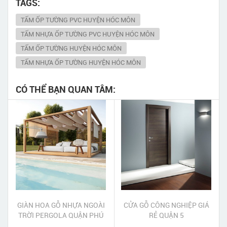
TAGS:
TẤM ỐP TƯỜNG PVC HUYỆN HÓC MÔN
TẤM NHỰA ỐP TƯỜNG PVC HUYỆN HÓC MÔN
TẤM ỐP TƯỜNG HUYỆN HÓC MÔN
TẤM NHỰA ỐP TƯỜNG HUYỆN HÓC MÔN
CÓ THỂ BẠN QUAN TÂM:
GIÀN HOA GỖ NHỰA NGOÀI
CỬA GỖ CÔNG NGHIỆP GIÁ
TRỜI PERGOLA QUẬN PHÚ
RẺ QUẬN 5
NHUẬN