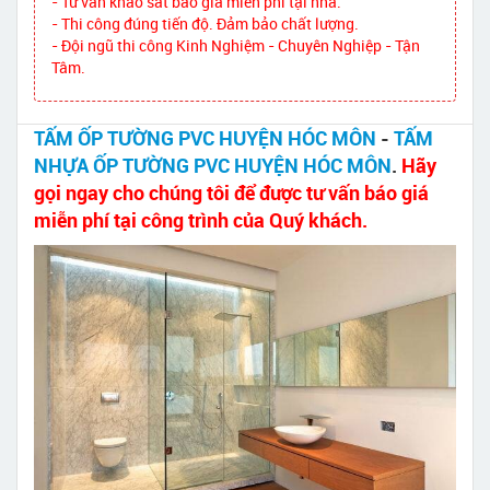
- Tư vấn khảo sát báo giá miễn phí tại nhà.
- Thi công đúng tiến độ. Đảm bảo chất lượng.
- Đội ngũ thi công Kinh Nghiệm - Chuyên Nghiệp - Tận
Tâm.
TẤM ỐP TƯỜNG PVC HUYỆN HÓC MÔN
-
TẤM
NHỰA ỐP TƯỜNG PVC HUYỆN HÓC MÔN
.
Hãy
gọi ngay cho chúng tôi để được tư vấn báo giá
miễn phí tại công trình của Quý khách.