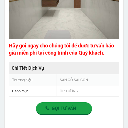
Hãy gọi ngay cho chúng tôi để được tư vấn báo
giá miễn phí tại công trình của Quý khách.
Chi Tiết Dịch Vụ
Thương hiệu
SÀN GỖ SÀI GÒN
Danh mục
ỐP TƯỜNG
GỌI TƯ VẤN