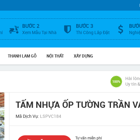
BƯỚC 2
BƯỚC 3
BƯỚ
hí
Xem Mẫu Tại Nhà
Thi Công Lắp Đặt
Nghi
THANH LAM GỖ
NỘI THẤT
XÂY DỰNG
Hài lòn
100%
Uy tín 
TẤM NHỰA ỐP TƯỜNG TRẦN V
Mã Dịch Vụ:
LSPVC184
Tư vấn miễn phí