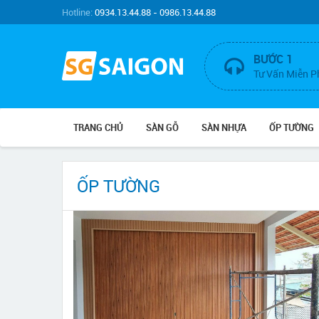
Hotline:
0934.13.44.88 - 0986.13.44.88
BƯỚC 1
Tư Vấn Miễn P
TRANG CHỦ
SÀN GỖ
SÀN NHỰA
ỐP TƯỜNG
ỐP TƯỜNG