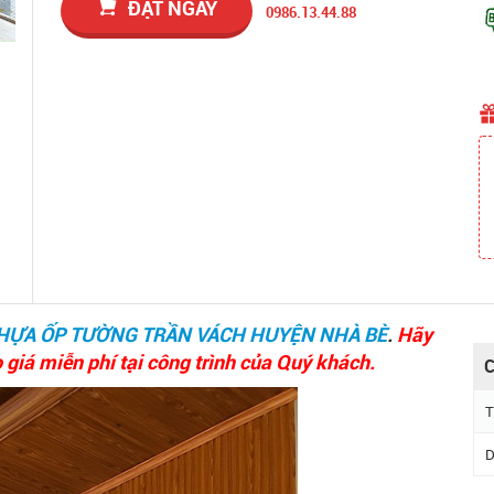
ĐẶT NGAY
0986.13.44.88
NHỰA ỐP TƯỜNG TRẦN VÁCH HUYỆN NHÀ BÈ
.
Hãy
 giá miễn phí tại công trình của Quý khách.
C
T
D