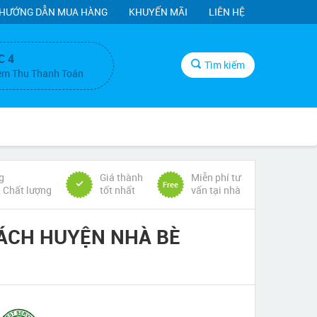
HƯỚNG DẪN MUA HÀNG
KHUYẾN MÃI
LIÊN HỆ
C 4
Tìm kiếm
ệm Thu Thanh Toán
g
Giá thành
Miễn phí tư
Free
& Chất lượng
tốt nhất
vấn tại nhà
ÁCH HUYỆN NHÀ BÈ