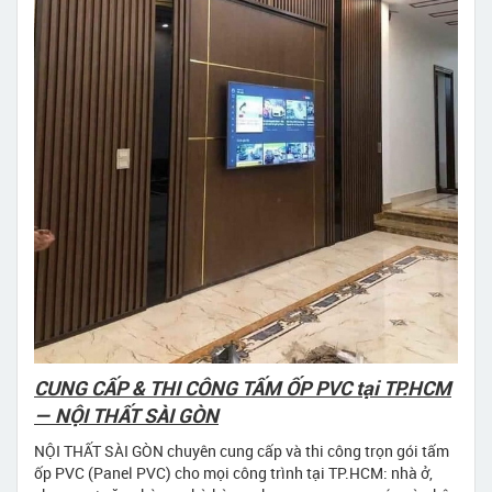
CUNG CẤP & THI CÔNG TẤM ỐP PVC tại TP.HCM
— NỘI THẤT SÀI GÒN
NỘI THẤT SÀI GÒN chuyên cung cấp và thi công trọn gói tấm
ốp PVC (Panel PVC) cho mọi công trình tại TP.HCM: nhà ở,