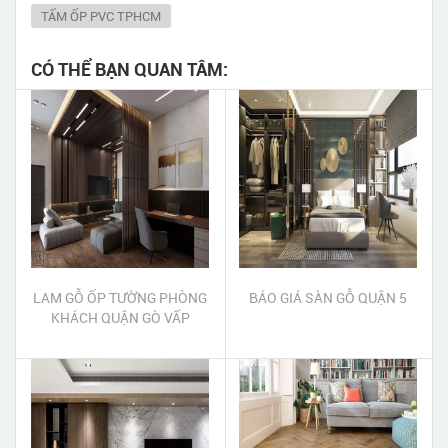
TẤM ỐP PVC TPHCM
CÓ THỂ BẠN QUAN TÂM:
LAM GỖ ỐP TƯỜNG PHÒNG
BÁO GIÁ SÀN GỖ QUẬN 5
KHÁCH QUẬN GÒ VẤP