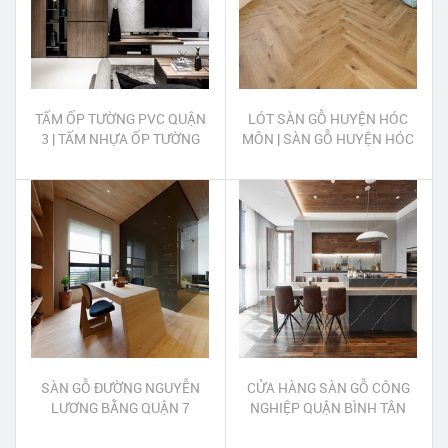
TẤM ỐP TƯỜNG PVC QUẬN
LÓT SÀN GỖ HUYỆN HÓC
3 | TẤM NHỰA ỐP TƯỜNG
MÔN | SÀN GỖ HUYỆN HÓC
PVC QUẬN 3
MÔN
SÀN GỖ ĐƯỜNG NGUYỄN
CỬA HÀNG SÀN GỖ CÔNG
LƯƠNG BẰNG QUẬN 7
NGHIỆP QUẬN BÌNH TÂN