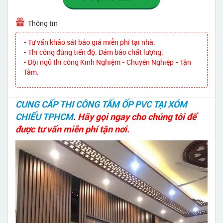
Thông tin
- Tư vấn khảo sát báo giá miễn phí tại nhà.
- Thi công đúng tiến độ. Đảm bảo chất lượng.
- Đội ngũ thi công Kinh Nghiệm - Chuyên Nghiệp - Tận
Tâm.
CUNG CẤP THI CÔNG TẤM ỐP PVC TẠI XÓM
CHIẾU TPHCM
.
Hãy gọi ngay cho chúng tôi để
được tư vấn miễn phí tận nơi.