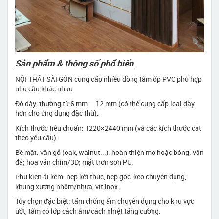
Sản phẩm & thông số phổ biến
NỘI THẤT SÀI GÒN cung cấp nhiều dòng tấm ốp PVC phù hợp
nhu cầu khác nhau:
Độ dày: thường từ 6 mm — 12 mm (có thể cung cấp loại dày
hơn cho ứng dụng đặc thù).
Kích thước tiêu chuẩn: 1220×2440 mm (và các kích thước cắt
theo yêu cầu).
Bề mặt: vân gỗ (oak, walnut...), hoàn thiện mờ hoặc bóng; vân
đá; hoa văn chìm/3D; mặt trơn sơn PU.
Phụ kiện đi kèm: nẹp kết thúc, nẹp góc, keo chuyên dụng,
khung xương nhôm/nhựa, vít inox.
Tùy chọn đặc biệt: tấm chống ẩm chuyên dụng cho khu vực
ướt, tấm có lớp cách âm/cách nhiệt tăng cường.