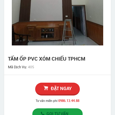
TẤM ỐP PVC XÓM CHIẾU TPHCM
Mã Dịch Vụ:
405
ĐẶT NGAY
0986.13.44.88
Tư vấn miễn phí
GỌI TƯ VẤN