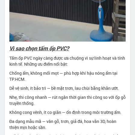
Vì sao chọn tấm ốp PVC?
Tấm ốp PVC ngày càng được ưa chuộng vì sự linh hoạt và tính
kinh tế. Những ưu điểm nổi bật:
Chống ẩm, không mối mọt — phù hợp khí hậu nóng ẩm tại
TP.HCM.
Dễ vệ sinh, ít bảo trì — bề mặt trơn, lau chùi bằng khăn ướt.
Nhẹ, thi công nhanh — rút ngắn thời gian thi công so với ốp gỗ
truyền thống.
Không cong vênh, ít co giãn — ổn định trong môi trường ẩm.
Đa dạng mẫu mã — vân gỗ, trơn, giả đá, hoa văn 3D, hoàn
thiện mịn hoặc sần.