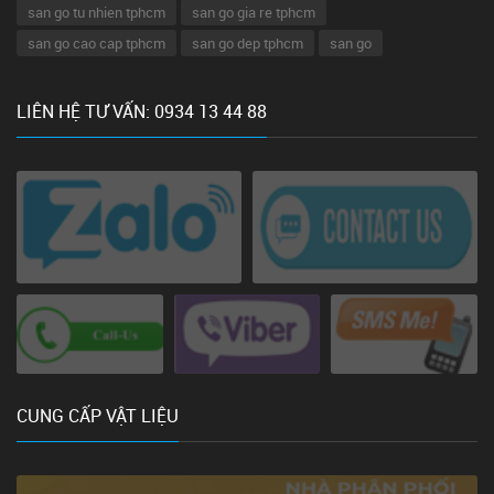
san go tu nhien tphcm
san go gia re tphcm
san go cao cap tphcm
san go dep tphcm
san go
LIÊN HỆ TƯ VẤN: 0934 13 44 88
CUNG CẤP VẬT LIỆU