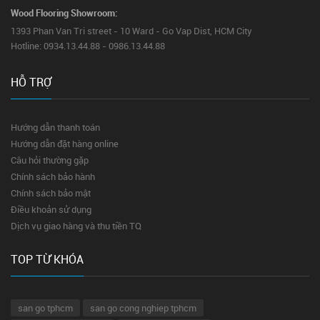
Wood Flooring Showroom:
1393 Phan Van Tri street - 10 Ward - Go Vap Dist, HCM City
Hotline: 0934.13.44.88 - 0986.13.44.88
HỖ TRỢ
Hướng dẫn thanh toán
Hướng dẫn đặt hàng online
Câu hỏi thường gặp
Chính sách bảo hành
Chính sách bảo mật
Điều khoản sử dụng
Dịch vụ giao hàng và thu tiền TQ
TOP TỪ KHÓA
san go tphcm
san go cong nghiep tphcm