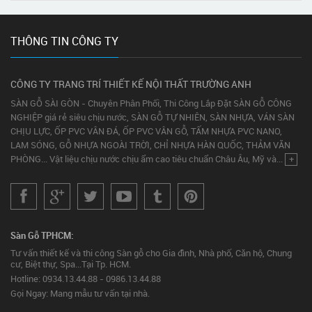
THÔNG TIN CÔNG TY
CÔNG TY TRANG TRÍ THIẾT KẾ NỘI THẤT TRƯỜNG ANH
SÀN GỖ SÀI GÒN - Chuyên Phân Phối, Thi Công Lắp Đặt SÀN GỖ CÔNG
NGHIỆP giá rẻ siêu chịu nước, SÀN GỖ TỰ NHIÊN, SÀN NHỰA, VÁN SÀN
CHỊU LỰC, ỐP PVC VÂN ĐÁ, ỐP PVC VÂN GỖ, TẤM NHỰA PVC NANO,
LAM SÓNG, GỖ NHỰA NGOÀI TRỜI, CHỈ NHỰA HÀN QUỐC, THẢM VĂN
PHÒNG... Vật liệu chịu nước chịu ẩm cao tiêu chuẩn Châu Âu, Mỹ và...
+
Sàn Gỗ TPHCM:
Tư vấn thiết kế và thi công Sàn gỗ cho Gia đình, Nhà phố, Căn hộ, Chung
cư, Biệt thự, Spa...Tại Tp. HCM.
Hotline: 0934.13.44.88 - 0986.13.44.88
Gọi Ngay: Mang mẫu tư vấn tại nhà.