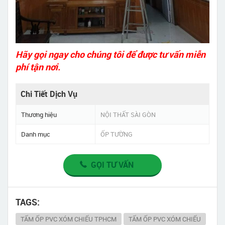
Hãy gọi ngay cho chúng tôi để được tư vấn miễn
phí tận nơi.
Chi Tiết Dịch Vụ
Thương hiệu
NỘI THẤT SÀI GÒN
Danh mục
ỐP TƯỜNG
GỌI TƯ VẤN
TAGS:
TẤM ỐP PVC XÓM CHIẾU TPHCM
TẤM ỐP PVC XÓM CHIẾU