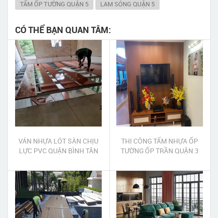
TẤM ỐP TƯỜNG QUẬN 5
LAM SÓNG QUẬN 5
CÓ THỂ BẠN QUAN TÂM:
VÁN NHỰA LÓT SÀN CHỊU
THI CÔNG TẤM NHỰA ỐP
LỰC PVC QUẬN BÌNH TÂN
TƯỜNG ỐP TRẦN QUẬN 3