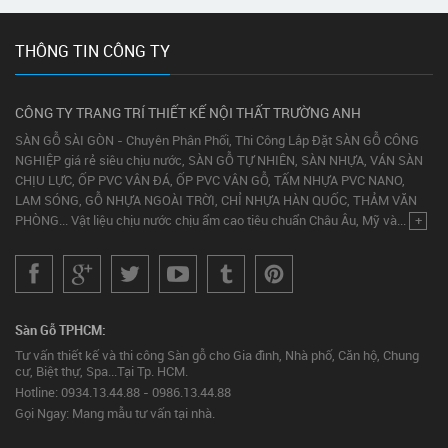
THÔNG TIN CÔNG TY
CÔNG TY TRANG TRÍ THIẾT KẾ NỘI THẤT TRƯỜNG ANH
SÀN GỖ SÀI GÒN - Chuyên Phân Phối, Thi Công Lắp Đặt SÀN GỖ CÔNG
NGHIỆP giá rẻ siêu chịu nước, SÀN GỖ TỰ NHIÊN, SÀN NHỰA, VÁN SÀN
CHỊU LỰC, ỐP PVC VÂN ĐÁ, ỐP PVC VÂN GỖ, TẤM NHỰA PVC NANO,
LAM SÓNG, GỖ NHỰA NGOÀI TRỜI, CHỈ NHỰA HÀN QUỐC, THẢM VĂN
PHÒNG... Vật liệu chịu nước chịu ẩm cao tiêu chuẩn Châu Âu, Mỹ và...
+
Sàn Gỗ TPHCM:
Tư vấn thiết kế và thi công Sàn gỗ cho Gia đình, Nhà phố, Căn hộ, Chung
cư, Biệt thự, Spa...Tại Tp. HCM.
Hotline: 0934.13.44.88 - 0986.13.44.88
Gọi Ngay: Mang mẫu tư vấn tại nhà.