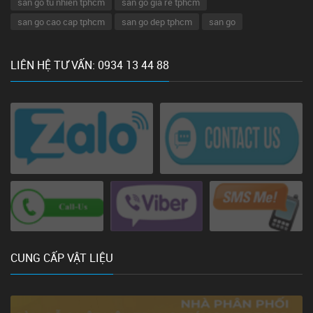
san go tu nhien tphcm
san go gia re tphcm
san go cao cap tphcm
san go dep tphcm
san go
LIÊN HỆ TƯ VẤN: 0934 13 44 88
CUNG CẤP VẬT LIỆU