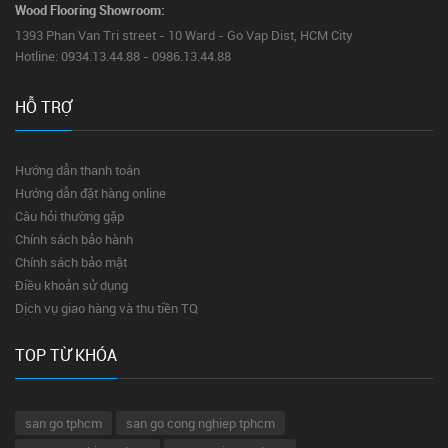
Wood Flooring Showroom:
1393 Phan Van Tri street - 10 Ward - Go Vap Dist, HCM City
Hotline: 0934.13.44.88 - 0986.13.44.88
HỖ TRỢ
Hướng dẫn thanh toán
Hướng dẫn đặt hàng online
Câu hỏi thường gặp
Chính sách bảo hành
Chính sách bảo mật
Điều khoản sử dụng
Dịch vụ giao hàng và thu tiền TQ
TOP TỪ KHÓA
san go tphcm
san go cong nghiep tphcm