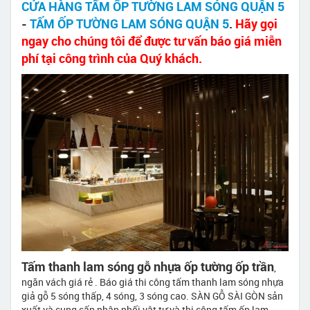
CỬA HÀNG TẤM ỐP TƯỜNG LAM SÓNG QUẬN 5
-
TẤM ỐP TƯỜNG LAM SÓNG QUẬN 5
.
Hãy gọi
ngay cho chúng tôi để được tư vấn báo giá miễn
phí tại công trình của Quý khách.
Tấm thanh lam sóng gỗ nhựa ốp tường ốp trần
,
ngăn vách giá rẻ . Báo giá thi công tấm thanh lam sóng nhựa
giả gỗ 5 sóng thấp, 4 sóng, 3 sóng cao. SÀN GỖ SÀI GÒN sản
xuất và cung cấp phân phối vật tư và thi công tấm ốp lam