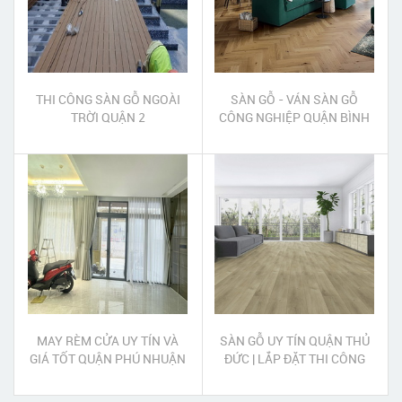
THI CÔNG SÀN GỖ NGOÀI
SÀN GỖ - VÁN SÀN GỖ
TRỜI QUẬN 2
CÔNG NGHIỆP QUẬN BÌNH
TÂN
MAY RÈM CỬA UY TÍN VÀ
SÀN GỖ UY TÍN QUẬN THỦ
GIÁ TỐT QUẬN PHÚ NHUẬN
ĐỨC | LẮP ĐẶT THI CÔNG
SÀN GỖ UY TÍN QUẬN THỦ
ĐỨC