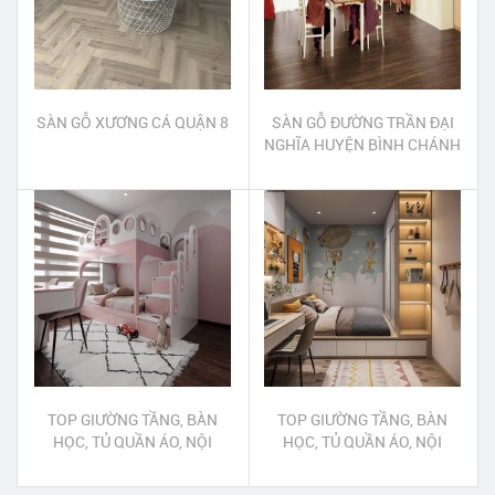
SÀN GỖ XƯƠNG CÁ QUẬN 8
SÀN GỖ ĐƯỜNG TRẦN ĐẠI
NGHĨA HUYỆN BÌNH CHÁNH
TOP GIƯỜNG TẦNG, BÀN
TOP GIƯỜNG TẦNG, BÀN
HỌC, TỦ QUẦN ÁO, NỘI
HỌC, TỦ QUẦN ÁO, NỘI
THẤT TRẺ EM QUẬN 11
THẤT TRẺ EM QUẬN 10