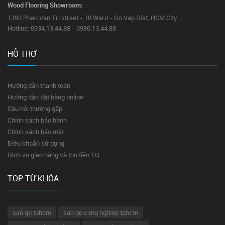
Wood Flooring Showroom:
1393 Phan Van Tri street - 10 Ward - Go Vap Dist, HCM City
Hotline: 0934.13.44.88 - 0986.13.44.88
HỖ TRỢ
Hướng dẫn thanh toán
Hướng dẫn đặt hàng online
Câu hỏi thường gặp
Chính sách bảo hành
Chính sách bảo mật
Điều khoản sử dụng
Dịch vụ giao hàng và thu tiền TQ
TOP TỪ KHÓA
san go tphcm
san go cong nghiep tphcm