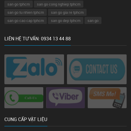
san go tphcm
san go cong nghiep tphcm
san go tu nhien tphcm
san go gia re tphcm
san go cao cap tphcm
san go dep tphcm
san go
LIÊN HỆ TƯ VẤN: 0934 13 44 88
CUNG CẤP VẬT LIỆU