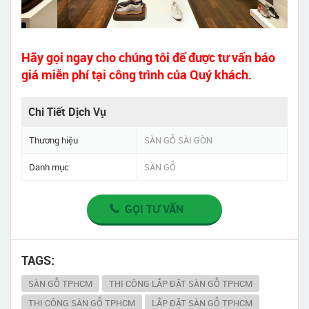
Hãy gọi ngay cho chúng tôi để được tư vấn báo
giá miễn phí tại công trình của Quý khách.
Chi Tiết Dịch Vụ
Thương hiệu
SÀN GỖ SÀI GÒN
Danh mục
SÀN GỖ
GỌI TƯ VẤN
TAGS:
SÀN GỖ TPHCM
THI CÔNG LẮP ĐẶT SÀN GỖ TPHCM
THI CÔNG SÀN GỖ TPHCM
LẮP ĐẶT SÀN GỖ TPHCM