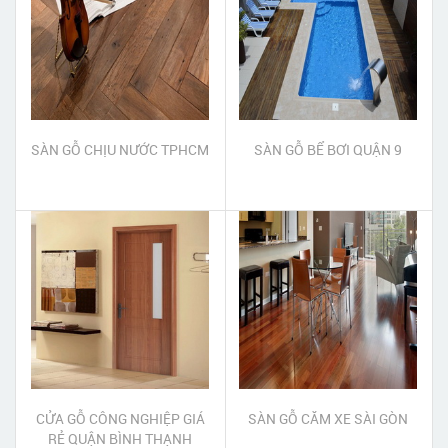
SÀN GỖ CHỊU NƯỚC TPHCM
SÀN GỖ BỂ BƠI QUẬN 9
CỬA GỖ CÔNG NGHIỆP GIÁ
SÀN GỖ CĂM XE SÀI GÒN
RẺ QUẬN BÌNH THẠNH