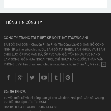
THÔNG TIN CÔNG TY
CÔNG TY TRANG TRÍ THIẾT KẾ NỘI THẤT TRƯỜNG ANH
SÀN GỖ SÀI GÒN - Chuyên Phân Phối, Thi Công Lắp Đặt SÀN GỖ CÔNG
NGHIỆP giá rẻ siêu chịu nước, SÀN GỖ TỰ NHIÊN, SÀN NHỰA, VÁN SÀN
CHỊU LỰC, ỐP PVC VÂN ĐÁ, ỐP PVC VÂN GỖ, TẤM NHỰA PVC NANO,
LAM SÓNG, GỖ NHỰA NGOÀI TRỜI, CHỈ NHỰA HÀN QUỐC, THẢM VĂN
PHÒNG... Vật liệu chịu nước chịu ẩm cao tiêu chuẩn Châu Âu, Mỹ và...
+
Sàn Gỗ TPHCM:
Tư vấn thiết kế và thi công Sàn gỗ cho Gia đình, Nhà phố, Căn hộ, Chung
cư, Biệt thự, Spa...Tại Tp. HCM.
Hotline: 0934.13.44.88 - 0986.13.44.88