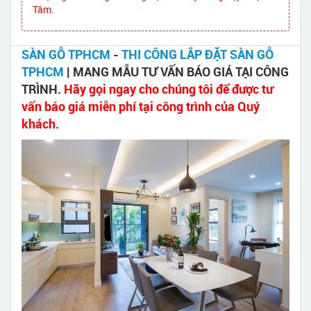
Tâm.
SÀN GỖ TPHCM
-
THI CÔNG LẮP ĐẶT SÀN GỖ
TPHCM
| MANG MẪU TƯ VẤN BÁO GIÁ TẠI CÔNG
TRÌNH.
Hãy gọi ngay cho chúng tôi để được tư
vấn báo giá miễn phí tại công trình của Quý
khách.