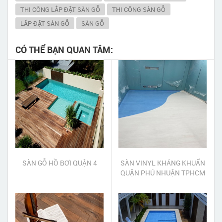
THI CÔNG LẮP ĐẶT SÀN GỖ
THI CÔNG SÀN GỖ
LẮP ĐẶT SÀN GỖ
SÀN GỖ
CÓ THỂ BẠN QUAN TÂM:
SÀN GỖ HỒ BƠI QUẬN 4
SÀN VINYL KHÁNG KHUẨN
QUẬN PHÚ NHUẬN TPHCM