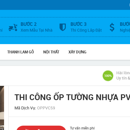
BƯỚC 2
BƯỚC 3
BƯỚ
hí
Xem Mẫu Tại Nhà
Thi Công Lắp Đặt
Nghi
THANH LAM GỖ
NỘI THẤT
XÂY DỰNG
Hài lòn
100%
Uy tín 
THI CÔNG ỐP TƯỜNG NHỰA P
Mã Dịch Vụ:
OPPVC59
Tư vấn miễn phí