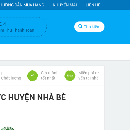
HƯỚNG DẪN MUA HÀNG
KHUYẾN MÃI
LIÊN HỆ
C 4
Tìm kiếm
ệm Thu Thanh Toán
g
Giá thành
Miễn phí tư
Free
& Chất lượng
tốt nhất
vấn tại nhà
VC HUYỆN NHÀ BÈ