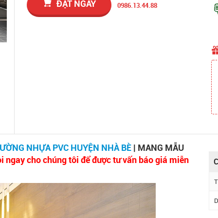
ĐẶT NGAY
0986.13.44.88
TƯỜNG NHỰA PVC HUYỆN NHÀ BÈ
| MANG MẪU
i ngay cho chúng tôi để được tư vấn báo giá miễn
C
T
D