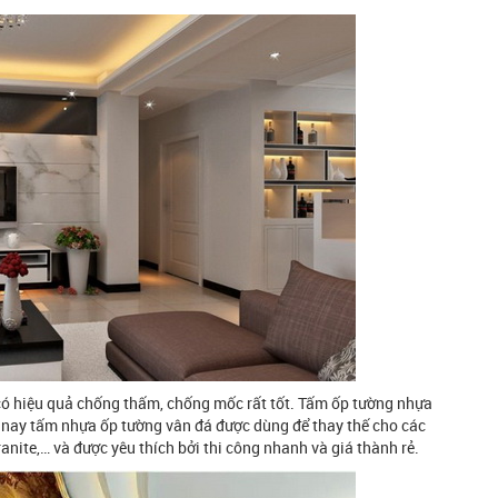
ó hiệu quả chống thấm, chống mốc rất tốt. Tấm ốp tường nhựa
 nay tấm nhựa ốp tường vân đá được dùng để thay thế cho các
anite,… và được yêu thích bởi thi công nhanh và giá thành rẻ.