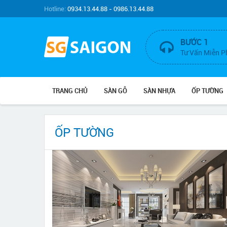
Hotline:
0934.13.44.88 - 0986.13.44.88
BƯỚC 1
Tư Vấn Miễn P
TRANG CHỦ
SÀN GỖ
SÀN NHỰA
ỐP TƯỜNG
ỐP TƯỜNG