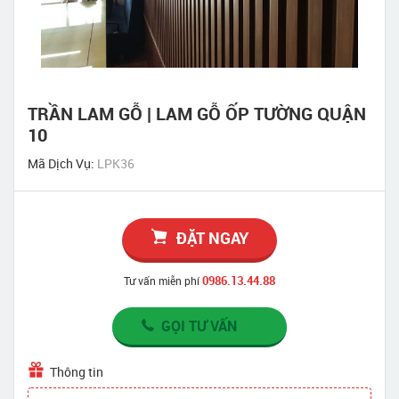
TRẦN LAM GỖ | LAM GỖ ỐP TƯỜNG QUẬN
10
Mã Dịch Vụ:
LPK36
ĐẶT NGAY
0986.13.44.88
Tư vấn miễn phí
GỌI TƯ VẤN
Thông tin