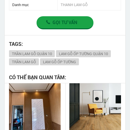
Danh mục
THANH LAM GỖ
GỌI TƯ VẤN
TAGS:
TRẦN LAM GỖ QUẬN 10
LAM GỖ ỐP TƯỜNG QUẬN 10
TRẦN LAM GỖ
LAM GỖ ỐP TƯỜNG
CÓ THỂ BẠN QUAN TÂM: