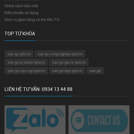
Chính sách bảo mật
Điều khoản sử dụng
Dịch vụ giao hàng và thu tiền TQ
TOP TỪ KHÓA
san go tphcm
san go cong nghiep tphcm
san go tu nhien tphcm
san go gia re tphcm
san go cao cap tphcm
san go dep tphcm
san go
LIÊN HỆ TƯ VẤN: 0934 13 44 88