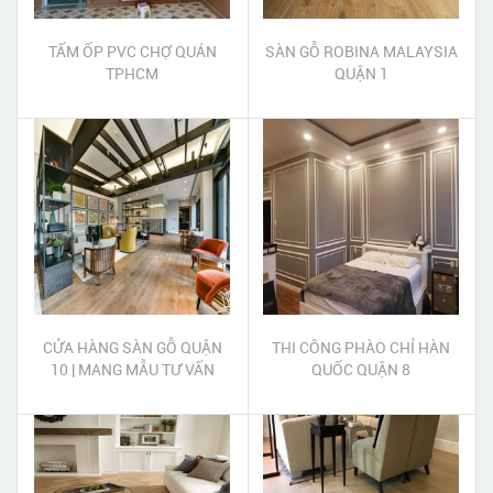
TẤM ỐP PVC CHỢ QUÁN
SÀN GỖ ROBINA MALAYSIA
TPHCM
QUẬN 1
CỬA HÀNG SÀN GỖ QUẬN
THI CÔNG PHÀO CHỈ HÀN
10 | MANG MẪU TƯ VẤN
QUỐC QUẬN 8
BÁO GIÁ TẠI NHÀ