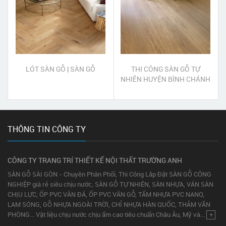
LÓT SÀN GỖ | SÀN GỖ
THI CÔNG SÀN GỖ TỰ
NHIÊN HUYỆN BÌNH CHÁNH
THÔNG TIN CÔNG TY
CÔNG TY TRANG TRÍ THIẾT KẾ NỘI THẤT TRƯỜNG ANH
SÀN GỖ SÀI GÒN - Chuyên Phân Phối, Thi Công Lắp Đặt SÀN GỖ CÔNG
NGHIỆP giá rẻ siêu chịu nước, SÀN GỖ TỰ NHIÊN, SÀN NHỰA, VÁN SÀN
CHỊU LỰC, ỐP PVC VÂN ĐÁ, ỐP PVC VÂN GỖ, TẤM NHỰA PVC NANO,
LAM SÓNG, GỖ NHỰA NGOÀI TRỜI, CHỈ NHỰA HÀN QUỐC, THẢM VĂN
PHÒNG... Vật liệu chịu nước chịu ẩm cao tiêu chuẩn Châu Âu, Mỹ và...
+