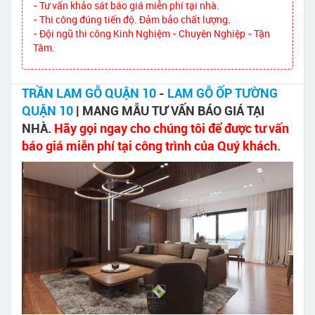
- Tư vấn khảo sát báo giá miễn phí tại nhà.
- Thi công đúng tiến độ. Đảm bảo chất lượng.
- Đội ngũ thi công Kinh Nghiệm - Chuyên Nghiệp - Tận
Tâm.
TRẦN LAM GỖ QUẬN 10
-
LAM GỖ ỐP TƯỜNG
QUẬN 10
| MANG MẪU TƯ VẤN BÁO GIÁ TẠI
NHÀ.
Hãy gọi ngay cho chúng tôi để được tư vấn
báo giá miễn phí tại công trình của Quý khách.