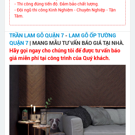
- Thi công đúng tiến độ. Đảm bảo chất lượng.
- Đội ngũ thi công Kinh Nghiệm - Chuyên Nghiệp - Tận
Tâm.
TRẦN LAM GỖ QUẬN 7
-
LAM GỖ ỐP TƯỜNG
QUẬN 7
| MANG MẪU TƯ VẤN BÁO GIÁ TẠI NHÀ.
Hãy gọi ngay cho chúng tôi để được tư vấn báo
giá miễn phí tại công trình của Quý khách.