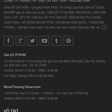
CÔNG TY TRANG TRÍ THIẾT KẾ NỘI THẤT TRƯỜNG ANH
SÀN GỖ SÀI GÒN - Chuyên Phân Phối, Thi Công Lắp Đặt SÀN GỖ CÔNG
NGHIỆP giá rẻ siêu chịu nước, SÀN GỖ TỰ NHIÊN, SÀN NHỰA, VÁN SÀN
CHỊU LỰC, ỐP PVC VÂN ĐÁ, ỐP PVC VÂN GỖ, TẤM NHỰA PVC NANO,
LAM SÓNG, GỖ NHỰA NGOÀI TRỜI, CHỈ NHỰA HÀN QUỐC, THẢM VĂN
PHÒNG... Vật liệu chịu nước chịu ẩm cao tiêu chuẩn Châu Âu, Mỹ và...
+
Sàn Gỗ TPHCM:
Tư vấn thiết kế và thi công Sàn gỗ cho Gia đình, Nhà phố, Căn hộ, Chung
cư, Biệt thự, Spa...Tại Tp. HCM.
Hotline: 0934.13.44.88 - 0986.13.44.88
Gọi Ngay: Mang mẫu tư vấn tại nhà.
Wood Flooring Showroom:
1393 Phan Van Tri street - 10 Ward - Go Vap Dist, HCM City
Hotline: 0934.13.44.88 - 0986.13.44.88
HỖ TRỢ