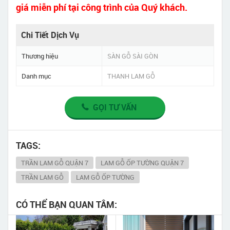
giá miễn phí tại công trình của Quý khách.
Chi Tiết Dịch Vụ
Thương hiệu
SÀN GỖ SÀI GÒN
Danh mục
THANH LAM GỖ
GỌI TƯ VẤN
TAGS:
TRẦN LAM GỖ QUẬN 7
LAM GỖ ỐP TƯỜNG QUẬN 7
TRẦN LAM GỖ
LAM GỖ ỐP TƯỜNG
CÓ THỂ BẠN QUAN TÂM: