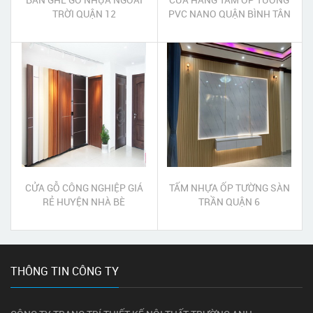
TRỜI QUẬN 12
PVC NANO QUẬN BÌNH TÂN
CỬA GỖ CÔNG NGHIỆP GIÁ
TẤM NHỰA ỐP TƯỜNG SÀN
RẺ HUYỆN NHÀ BÈ
TRẦN QUẬN 6
THÔNG TIN CÔNG TY