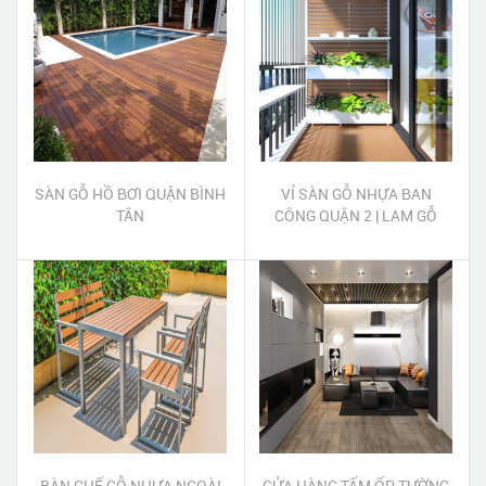
SÀN GỖ HỒ BƠI QUẬN BÌNH
VỈ SÀN GỖ NHỰA BAN
TÂN
CÔNG QUẬN 2 | LAM GỖ
NHỰA TRANG TRÍ BAN
CÔNG QUẬN 2
BÀN GHẾ GỖ NHỰA NGOÀI
CỬA HÀNG TẤM ỐP TƯỜNG