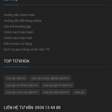
Hướng dẫn thanh toán
Hướng dẫn đặt hàng online
Câu hỏi thường gặp
Chính sách bảo hành
Chính sách bảo mật
Điều khoản sử dụng
Dịch vụ giao hàng và thu tiền TQ
TOP TỪ KHÓA
san go tphcm
san go cong nghiep tphcm
san go tu nhien tphcm
san go gia re tphcm
san go cao cap tphcm
san go dep tphcm
san go
LIÊN HỆ TƯ VẤN: 0934 13 44 88