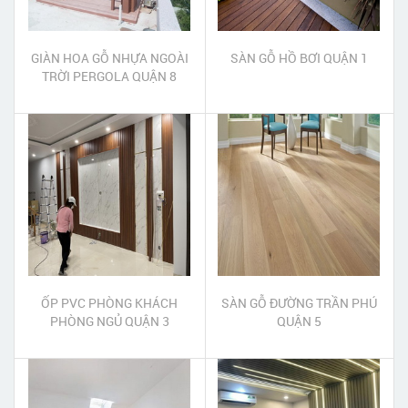
GIÀN HOA GỖ NHỰA NGOÀI
SÀN GỖ HỒ BƠI QUẬN 1
TRỜI PERGOLA QUẬN 8
ỐP PVC PHÒNG KHÁCH
SÀN GỖ ĐƯỜNG TRẦN PHÚ
PHÒNG NGỦ QUẬN 3
QUẬN 5