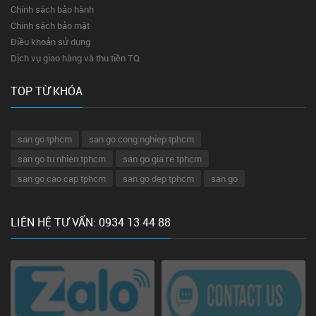
Chính sách bảo hành
Chính sách bảo mật
Điều khoản sử dụng
Dịch vụ giao hàng và thu tiền TQ
TOP TỪ KHÓA
san go tphcm
san go cong nghiep tphcm
san go tu nhien tphcm
san go gia re tphcm
san go cao cap tphcm
san go dep tphcm
san go
LIÊN HỆ TƯ VẤN: 0934 13 44 88