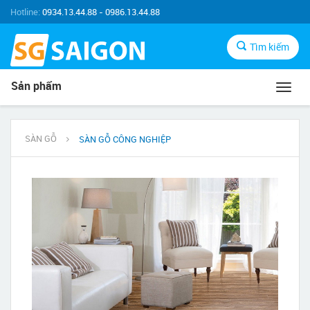
Hotline:
0934.13.44.88 - 0986.13.44.88
Tìm kiếm
Sản phẩm
Toggl
navig
SÀN GỖ
SÀN GỖ CÔNG NGHIỆP