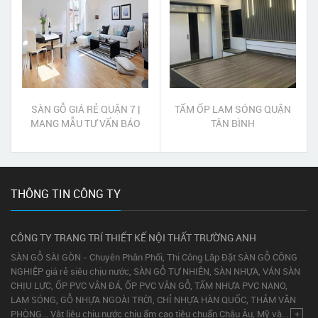
SÀN GỖ GIÁ RẺ QUẬN 7 |
TẤM ỐP LAM SÓNG QUẬN
MANG MẪU TƯ VẤN BÁO
TÂN BÌNH
GIÁ TẠI NHÀ
THÔNG TIN CÔNG TY
CÔNG TY TRANG TRÍ THIẾT KẾ NỘI THẤT TRƯỜNG ANH
SÀN GỖ SÀI GÒN - Chuyên Phân Phối, Thi Công Lắp Đặt SÀN GỖ CÔNG
NGHIỆP giá rẻ siêu chịu nước, SÀN GỖ TỰ NHIÊN, SÀN NHỰA, VÁN SÀN
CHỊU LỰC, ỐP PVC VÂN ĐÁ, ỐP PVC VÂN GỖ, TẤM NHỰA PVC NANO,
LAM SÓNG, GỖ NHỰA NGOÀI TRỜI, CHỈ NHỰA HÀN QUỐC, THẢM VĂN
PHÒNG... Vật liệu chịu nước chịu ẩm cao tiêu chuẩn Châu Âu, Mỹ và...
+