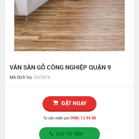
VÁN SÀN GỖ CÔNG NGHIỆP QUẬN 9
Mã Dịch Vụ:
SGCN76
ĐẶT NGAY
0986.13.44.88
Tư vấn miễn phí
GỌI TƯ VẤN