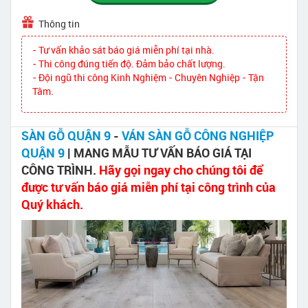
Thông tin
- Tư vấn khảo sát báo giá miễn phí tại nhà.
- Thi công đúng tiến độ. Đảm bảo chất lượng.
- Đội ngũ thi công Kinh Nghiệm - Chuyên Nghiệp - Tận
Tâm.
SÀN GỖ QUẬN 9
-
VÁN SÀN GỖ CÔNG NGHIỆP
QUẬN 9
| MANG MẪU TƯ VẤN BÁO GIÁ TẠI
CÔNG TRÌNH.
Hãy gọi ngay cho chúng tôi để
được tư vấn báo giá miễn phí tại công trình của
Quý khách.