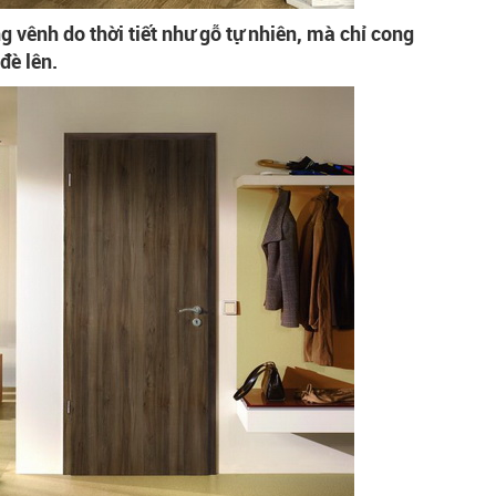
 vênh do thời tiết như gỗ tự nhiên, mà chỉ cong
đè lên.