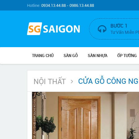
Hotline:
0934.13.44.88 - 0986.13.44.88
BƯỚC 1
Tư Vấn Miễn P
TRANG CHỦ
SÀN GỖ
SÀN NHỰA
ỐP TƯỜNG
CỬA GỖ CÔNG NG
NỘI THẤT