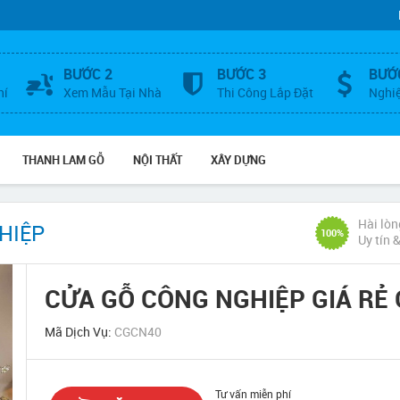
BƯỚC 2
BƯỚC 3
BƯỚ
hí
Xem Mẫu Tại Nhà
Thi Công Lắp Đặt
Nghi
THANH LAM GỖ
NỘI THẤT
XÂY DỰNG
Hài lòn
HIỆP
100%
Uy tín 
CỬA GỖ CÔNG NGHIỆP GIÁ RẺ
Mã Dịch Vụ:
CGCN40
Tư vấn miễn phí