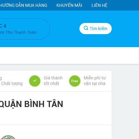
HƯỚNG DẪN MUA HÀNG
KHUYẾN MÃI
LIÊN HỆ
C 4
Tìm kiếm
ệm Thu Thanh Toán
g
Giá thành
Miễn phí tư
Free
& Chất lượng
tốt nhất
vấn tại nhà
 QUẬN BÌNH TÂN