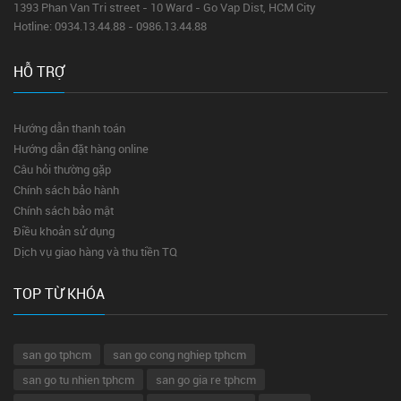
1393 Phan Van Tri street - 10 Ward - Go Vap Dist, HCM City
Hotline: 0934.13.44.88 - 0986.13.44.88
HỖ TRỢ
Hướng dẫn thanh toán
Hướng dẫn đặt hàng online
Câu hỏi thường gặp
Chính sách bảo hành
Chính sách bảo mật
Điều khoản sử dụng
Dịch vụ giao hàng và thu tiền TQ
TOP TỪ KHÓA
san go tphcm
san go cong nghiep tphcm
san go tu nhien tphcm
san go gia re tphcm