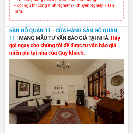
- Đội ngũ thi công Kinh Nghiệm - Chuyên Nghiệp - Tận
Tâm.
SÀN GỖ QUẬN 11
-
CỬA HÀNG SÀN GỖ QUẬN
11
| MANG MẪU TƯ VẤN BÁO GIÁ TẠI NHÀ.
Hãy
gọi ngay cho chúng tôi để được tư vấn báo giá
miễn phí tại nhà của Quý khách.