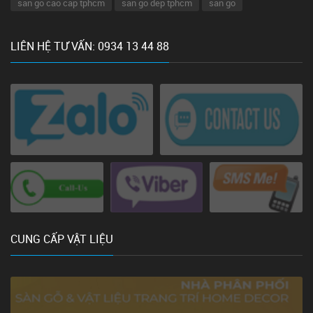
san go cao cap tphcm
san go dep tphcm
san go
LIÊN HỆ TƯ VẤN: 0934 13 44 88
CUNG CẤP VẬT LIỆU