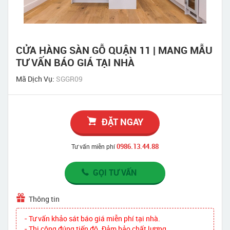
CỬA HÀNG SÀN GỖ QUẬN 11 | MANG MẪU
TƯ VẤN BÁO GIÁ TẠI NHÀ
Mã Dịch Vụ:
SGGR09
ĐẶT NGAY
0986.13.44.88
Tư vấn miễn phí
GỌI TƯ VẤN
Thông tin
- Tư vấn khảo sát báo giá miễn phí tại nhà.
- Thi công đúng tiến độ. Đảm bảo chất lượng.