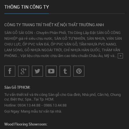
THÔNG TIN CÔNG TY
CÔNG TY TRANG TRÍ THIẾT KẾ NỘI THẤT TRƯỜNG ANH
SÀN GỖ SÀI GÒN - Chuyên Phân Phối, Thi Công Lắp Đặt SÀN GỖ CÔNG
NGHIỆP giá rẻ siêu chịu nước, SÀN GỖ TỰ NHIÊN, SÀN NHỰA, VÁN SÀN
CHỊU LỰC, ỐP PVC VÂN ĐÁ, ỐP PVC VÂN GỖ, TẤM NHỰA PVC NANO,
LAM SÓNG, GỖ NHỰA NGOÀI TRỜI, CHỈ NHỰA HÀN QUỐC, THẢM VĂN
PHÒNG... Vật liệu chịu nước chịu ẩm cao tiêu chuẩn Châu Âu, Mỹ và...
+
Sàn Gỗ TPHCM:
Tư vấn thiết kế và thi công Sàn gỗ cho Gia đình, Nhà phố, Căn hộ, Chung
cư, Biệt thự, Spa...Tại Tp. HCM.
Hotline: 0934.13.44.88 - 0986.13.44.88
Gọi Ngay: Mang mẫu tư vấn tại nhà.
Wood Flooring Showroom: