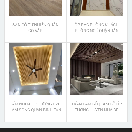
SÀN GỖ TỰ NHIÊN QUẬN
ỐP PVC PHÒNG KHÁCH
GÒ VẤP
PHÒNG NGỦ QUẬN TÂN
PHÚ
TẤM NHỰA ỐP TƯỜNG PVC
TRẦN LAM GỖ | LAM GỖ ỐP
LAM SÓNG QUẬN BÌNH TÂN
TƯỜNG HUYỆN NHÀ BÈ