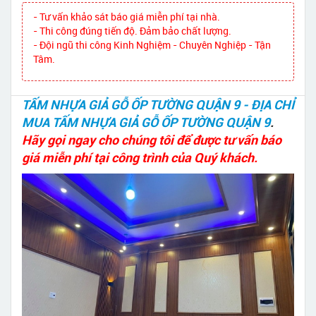
- Tư vấn khảo sát báo giá miễn phí tại nhà.
- Thi công đúng tiến độ. Đảm bảo chất lượng.
- Đội ngũ thi công Kinh Nghiệm - Chuyên Nghiệp - Tận
Tâm.
TẤM NHỰA GIẢ GỖ ỐP TƯỜNG QUẬN 9 - ĐỊA CHỈ
MUA TẤM NHỰA GIẢ GỖ ỐP TƯỜNG QUẬN 9
.
Hãy gọi ngay cho chúng tôi để được tư vấn báo
giá miễn phí tại công trình của Quý khách.