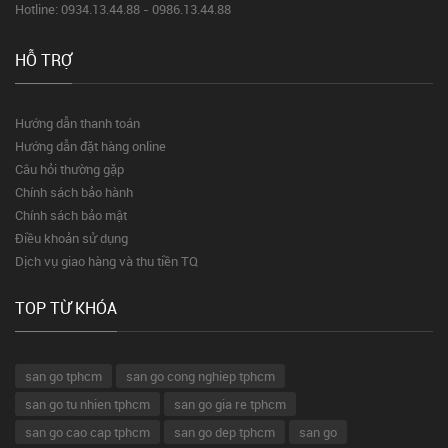
Hotline: 0934.13.44.88 - 0986.13.44.88
HỖ TRỢ
Hướng dẫn thanh toán
Hướng dẫn đặt hàng online
Câu hỏi thường gặp
Chính sách bảo hành
Chính sách bảo mật
Điều khoản sử dụng
Dịch vụ giao hàng và thu tiền TQ
TOP TỪ KHÓA
san go tphcm
san go cong nghiep tphcm
san go tu nhien tphcm
san go gia re tphcm
san go cao cap tphcm
san go dep tphcm
san go