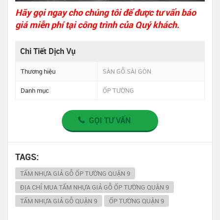
Hãy gọi ngay cho chúng tôi để được tư vấn báo
giá miễn phí tại công trình của Quý khách.
Chi Tiết Dịch Vụ
Thương hiệu
SÀN GỖ SÀI GÒN
Danh mục
ỐP TƯỜNG
GỌI TƯ VẤN
TAGS:
TẤM NHỰA GIẢ GỖ ỐP TƯỜNG QUẬN 9
ĐỊA CHỈ MUA TẤM NHỰA GIẢ GỖ ỐP TƯỜNG QUẬN 9
TẤM NHỰA GIẢ GỖ QUẬN 9
ỐP TƯỜNG QUẬN 9