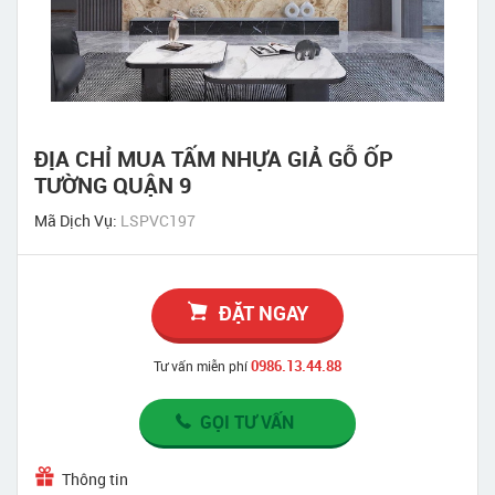
ĐỊA CHỈ MUA TẤM NHỰA GIẢ GỖ ỐP
TƯỜNG QUẬN 9
Mã Dịch Vụ:
LSPVC197
ĐẶT NGAY
0986.13.44.88
Tư vấn miễn phí
GỌI TƯ VẤN
Thông tin