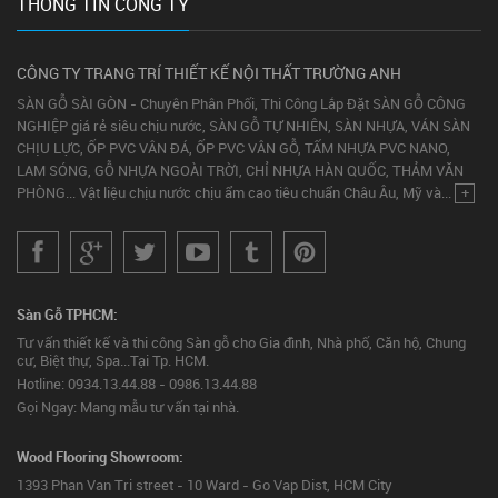
THÔNG TIN CÔNG TY
CÔNG TY TRANG TRÍ THIẾT KẾ NỘI THẤT TRƯỜNG ANH
SÀN GỖ SÀI GÒN - Chuyên Phân Phối, Thi Công Lắp Đặt SÀN GỖ CÔNG
NGHIỆP giá rẻ siêu chịu nước, SÀN GỖ TỰ NHIÊN, SÀN NHỰA, VÁN SÀN
CHỊU LỰC, ỐP PVC VÂN ĐÁ, ỐP PVC VÂN GỖ, TẤM NHỰA PVC NANO,
LAM SÓNG, GỖ NHỰA NGOÀI TRỜI, CHỈ NHỰA HÀN QUỐC, THẢM VĂN
PHÒNG... Vật liệu chịu nước chịu ẩm cao tiêu chuẩn Châu Âu, Mỹ và...
+
Sàn Gỗ TPHCM:
Tư vấn thiết kế và thi công Sàn gỗ cho Gia đình, Nhà phố, Căn hộ, Chung
cư, Biệt thự, Spa...Tại Tp. HCM.
Hotline: 0934.13.44.88 - 0986.13.44.88
Gọi Ngay: Mang mẫu tư vấn tại nhà.
Wood Flooring Showroom:
1393 Phan Van Tri street - 10 Ward - Go Vap Dist, HCM City