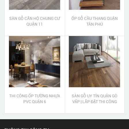
SÀN GỖ CĂN HỘ CHUNG CƯ
ỐP GỖ CẦU THANG QUẬN
QUẬN 11
TÂN PHÚ
THI CÔNG ỐP TƯỜNG NHỰA
SÀN GỖ UY TÍN QUẬN GÒ
PVC QUẬN 6
VẤP | LẮP ĐẶT THI CÔNG
SÀN GỖ UY TÍN QUẬN GÒ
VẤP