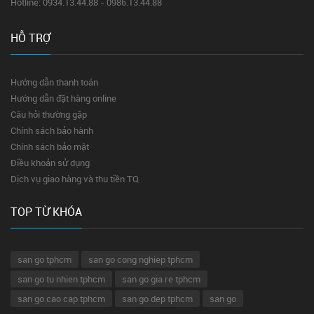
Hotline: 0934.13.44.88 - 0986.13.44.88
HỖ TRỢ
Hướng dẫn thanh toán
Hướng dẫn đặt hàng online
Câu hỏi thường gặp
Chính sách bảo hành
Chính sách bảo mật
Điều khoản sử dụng
Dịch vụ giao hàng và thu tiền TQ
TOP TỪ KHÓA
san go tphcm
san go cong nghiep tphcm
san go tu nhien tphcm
san go gia re tphcm
san go cao cap tphcm
san go dep tphcm
san go