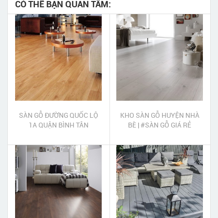
CÓ THỂ BẠN QUAN TÂM:
SÀN GỖ ĐƯỜNG QUỐC LỘ
KHO SÀN GỖ HUYỆN NHÀ
1A QUẬN BÌNH TÂN
BÈ | #SÀN GỖ GIÁ RẺ
HUYỆN NHÀ BÈ