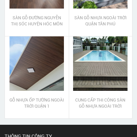
SÀN GỖ ĐƯỜNG NGUYỄN
SÀN GỖ NHỰA NGOÀI TRỜI
THỊ SÓC HUYỆN HÓC MÔN
QUẬN TÂN PHÚ
GỖ NHỰA ỐP TƯỜNG NGOÀI
CUNG CẤP THI CÔNG SÀN
TRỜI QUẬN 1
GỖ NHỰA NGOÀI TRỜI
TPHCM
THÔNG TIN CÔNG TY