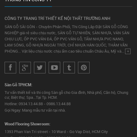
CÔNG TY TRANG TRÍ THIẾT KẾ NỘI THẤT TRƯỜNG ANH
SÀN GỖ SÀI GÒN - Chuyên Phân Phối, Thi Công Lắp Đặt SÀN GỖ CÔNG
NGHIỆP giá rẻ siêu chịu nước, SÀN GỖ TỰ NHIÊN, SÀN NHỰA, VÁN SÀN
CHỊU LỰC, ỐP PVC VÂN ĐÁ, ỐP PVC VÂN GỖ, TẤM NHỰA PVC NANO,
LAM SÓNG, GỖ NHỰA NGOÀI TRỜI, CHỈ NHỰA HÀN QUỐC, THẢM VĂN
PHÒNG... Vật liệu chịu nước chịu ẩm cao tiêu chuẩn Châu Âu, Mỹ và...
+
Sàn Gỗ TPHCM:
Tư vấn thiết kế và thi công Sàn gỗ cho Gia đình, Nhà phố, Căn hộ, Chung
cư, Biệt thự, Spa...Tại Tp. HCM.
Hotline: 0934.13.44.88 - 0986.13.44.88
Gọi Ngay: Mang mẫu tư vấn tại nhà.
Wood Flooring Showroom:
1393 Phan Van Tri street - 10 Ward - Go Vap Dist, HCM City