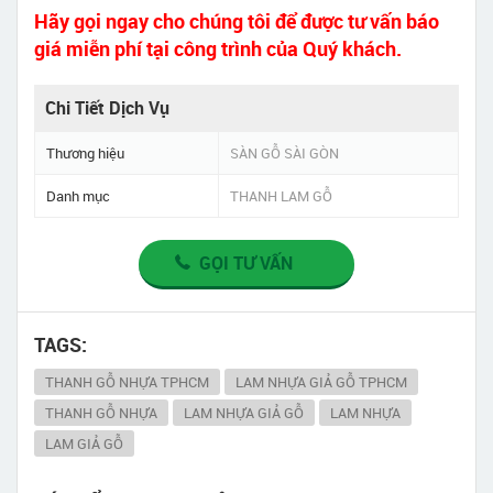
Hãy gọi ngay cho chúng tôi để được tư vấn báo
giá miễn phí tại công trình của Quý khách.
Chi Tiết Dịch Vụ
Thương hiệu
SÀN GỖ SÀI GÒN
Danh mục
THANH LAM GỖ
GỌI TƯ VẤN
TAGS:
THANH GỖ NHỰA TPHCM
LAM NHỰA GIẢ GỖ TPHCM
THANH GỖ NHỰA
LAM NHỰA GIẢ GỖ
LAM NHỰA
LAM GIẢ GỖ