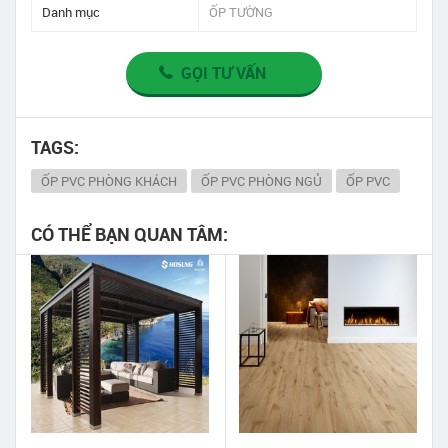
Danh mục
ỐP TƯỜNG
GỌI TƯ VẤN
TAGS:
ỐP PVC PHÒNG KHÁCH
ỐP PVC PHÒNG NGỦ
ỐP PVC
CÓ THỂ BẠN QUAN TÂM: