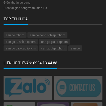
Điều khoản sử dụng
Dịch vụ giao hàng và thu tiền TQ
TOP TỪ KHÓA
san go tphcm
san go cong nghiep tphcm
san go tu nhien tphcm
san go gia re tphcm
san go cao cap tphcm
san go dep tphcm
san go
LIÊN HỆ TƯ VẤN: 0934 13 44 88