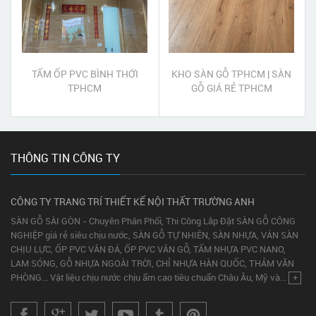
TẤM ỐP PVC BÌNH THỚI
KHO SÀN GỖ TPHCM | SÀN
TPHCM
GỖ GIÁ RẺ TPHCM
THÔNG TIN CÔNG TY
CÔNG TY TRANG TRÍ THIẾT KẾ NỘI THẤT TRƯỜNG ANH
SÀN GỖ SÀI GÒN - Chuyên Phân Phối, Thi Công Lắp Đặt SÀN GỖ CÔNG
NGHIỆP giá rẻ siêu chịu nước, SÀN GỖ TỰ NHIÊN, SÀN NHỰA, VÁN SÀN
CHỊU LỰC, ỐP PVC VÂN ĐÁ, ỐP PVC VÂN GỖ, TẤM NHỰA PVC NANO,
LAM SÓNG, GỖ NHỰA NGOÀI TRỜI, CHỈ NHỰA HÀN QUỐC, THẢM VĂN
PHÒNG... Vật liệu chịu nước chịu ẩm cao tiêu chuẩn Châu Âu, Mỹ và...
+