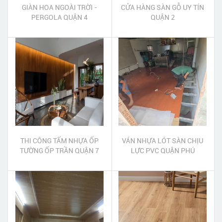
GIÀN HOA NGOÀI TRỜI -
CỬA HÀNG SÀN GỖ UY TÍN
PERGOLA QUẬN 4
QUẬN 2
THI CÔNG TẤM NHỰA ỐP
VÁN NHỰA LÓT SÀN CHỊU
TƯỜNG ỐP TRẦN QUẬN 7
LỰC PVC QUẬN PHÚ
NHUẬN