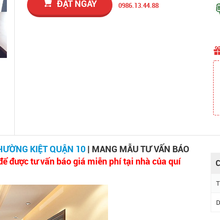
ĐẶT NGAY
0986.13.44.88
HƯỜNG KIỆT QUẬN 10
| MANG MẪU TƯ VẤN BÁO
để được tư vấn báo giá miễn phí tại nhà của quí
C
T
D