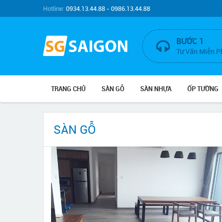
Hotline:
0934.13.44.88 - 0986.13.44.88
BƯỚC 1
Tư Vấn Miễn P
TRANG CHỦ
SÀN GỖ
SÀN NHỰA
ỐP TƯỜNG
SÀN GỖ