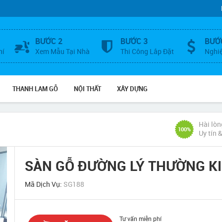
BƯỚC 2
BƯỚC 3
BƯỚ
hí
Xem Mẫu Tại Nhà
Thi Công Lắp Đặt
Nghi
THANH LAM GỖ
NỘI THẤT
XÂY DỰNG
Hài lòn
100%
Uy tín 
SÀN GỖ ĐƯỜNG LÝ THƯỜNG KI
Mã Dịch Vụ:
SG188
Tư vấn miễn phí