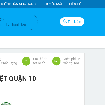
HƯỚNG DẪN MUA HÀNG
KHUYẾN MÃI
LIÊN HỆ
C 4
Tìm kiếm
ệm Thu Thanh Toán
g
Giá thành
Miễn phí tư
Free
& Chất lượng
tốt nhất
vấn tại nhà
ỆT QUẬN 10