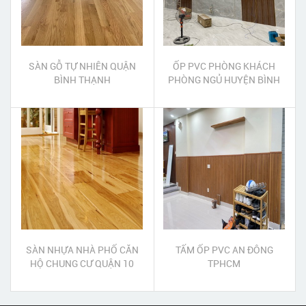
SÀN GỖ TỰ NHIÊN QUẬN
ỐP PVC PHÒNG KHÁCH
BÌNH THẠNH
PHÒNG NGỦ HUYỆN BÌNH
CHÁNH
SÀN NHỰA NHÀ PHỐ CĂN
TẤM ỐP PVC AN ĐÔNG
HỘ CHUNG CƯ QUẬN 10
TPHCM