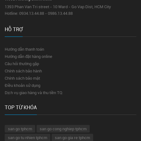
1393 Phan Van Tri street - 10 Ward - Go Vap Dist, HCM City
Hotline: 0934.13.44.88 - 0986.13.44.88
HỖ TRỢ
Hướng dẫn thanh toán
Hướng dẫn đặt hàng online
Câu hỏi thường gặp
Chính sách bảo hành
Chính sách bảo mật
Điều khoản sử dụng
Dịch vụ giao hàng và thu tiền TQ
TOP TỪ KHÓA
san go tphcm
san go cong nghiep tphcm
san go tu nhien tphcm
san go gia re tphcm