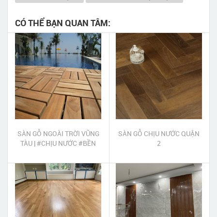
CÓ THỂ BẠN QUAN TÂM:
SÀN GỖ NGOÀI TRỜI VŨNG
SÀN GỖ CHỊU NƯỚC QUẬN
TÀU | #CHỊU NƯỚC #BỀN
2
MÀU #GIÁ RẺ