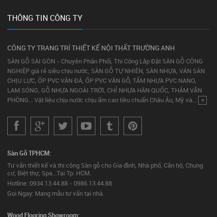
THÔNG TIN CÔNG TY
CÔNG TY TRANG TRÍ THIẾT KẾ NỘI THẤT TRƯỜNG ANH
SÀN GỖ SÀI GÒN - Chuyên Phân Phối, Thi Công Lắp Đặt SÀN GỖ CÔNG
NGHIỆP giá rẻ siêu chịu nước, SÀN GỖ TỰ NHIÊN, SÀN NHỰA, VÁN SÀN
CHỊU LỰC, ỐP PVC VÂN ĐÁ, ỐP PVC VÂN GỖ, TẤM NHỰA PVC NANO,
LAM SÓNG, GỖ NHỰA NGOÀI TRỜI, CHỈ NHỰA HÀN QUỐC, THẢM VĂN
PHÒNG... Vật liệu chịu nước chịu ẩm cao tiêu chuẩn Châu Âu, Mỹ và...
+
Sàn Gỗ TPHCM:
Tư vấn thiết kế và thi công Sàn gỗ cho Gia đình, Nhà phố, Căn hộ, Chung
cư, Biệt thự, Spa...Tại Tp. HCM.
Hotline: 0934.13.44.88 - 0986.13.44.88
Gọi Ngay: Mang mẫu tư vấn tại nhà.
Wood Flooring Showroom: