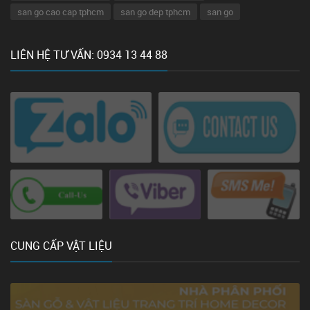
san go cao cap tphcm
san go dep tphcm
san go
LIÊN HỆ TƯ VẤN: 0934 13 44 88
CUNG CẤP VẬT LIỆU