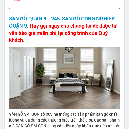
SÀN GỖ QUẬN 9
-
VÁN SÀN GỖ CÔNG NGHIỆP
QUẬN 9
.
Hãy gọi ngay cho chúng tôi để được tư
vấn báo giá miễn phí tại công trình của Quý
khách.
SÀN GỖ SÀI GÒN sở hữu hệ thống các sản phẩm sàn gỗ chất
lượng và đa dạng các thương hiệu trên thế giới. Các sản phẩm
mà SÀN GỖ SÀI GÒN cung cấp đều nhập khẩu trực tiếp từ nhà