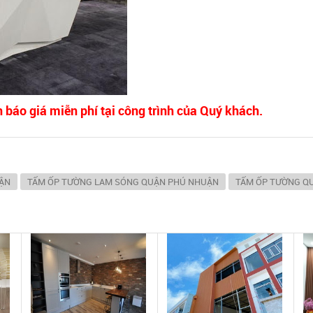
 báo giá miễn phí tại công trình của Quý khách.
ẬN
TẤM ỐP TƯỜNG LAM SÓNG QUẬN PHÚ NHUẬN
TẤM ỐP TƯỜNG Q