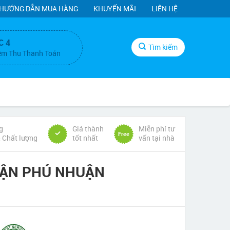
HƯỚNG DẪN MUA HÀNG
KHUYẾN MÃI
LIÊN HỆ
C 4
Tìm kiếm
ệm Thu Thanh Toán
g
Giá thành
Miễn phí tư
Free
& Chất lượng
tốt nhất
vấn tại nhà
UẬN PHÚ NHUẬN