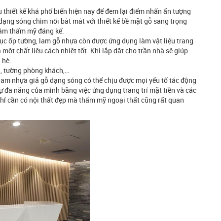
 thiết kế khá phổ biến hiện nay để đem lại điểm nhấn ấn tượng
ạng sóng chìm nổi bắt mắt với thiết kế bề mặt gỗ sang trọng
tầm thẩm mỹ đáng kể.
ục ốp tường, lam gỗ nhựa còn được ứng dụng làm vật liệu trang
à một chất liệu cách nhiệt tốt. Khi lắp đặt cho trần nhà sẽ giúp
 hè.
ng, tường phòng khách,…
t lam nhựa giả gỗ dạng sóng có thể chịu được mọi yếu tố tác động
ự đa năng của mình bằng việc ứng dụng trang trí mặt tiền và các
hỉ cần có nội thất đẹp mà thẩm mỹ ngoại thất cũng rất quan