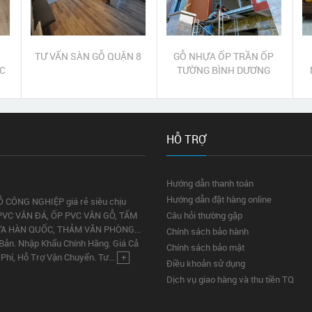
TƯ VẤN SÀN GỖ QUẬN 8
GỖ NHỰA ỐP TRẦN ỐP
C
TƯỜNG BÌNH DƯƠNG
HỖ TRỢ
Hướng dẫn thanh toán
Hướng dẫn đặt hàng online
Ỗ CÔNG NGHIỆP giá rẻ siêu chịu
PVC VÂN ĐÁ, ỐP PVC VÂN GỖ, TẤM
Câu hỏi thường gặp
ỰA HÀN QUỐC, THẢM VĂN PHÒNG...
Chính sách bảo hành
 Bản. Nhập Khẩu Chính Hãng. Giá Cả
Chính sách bảo mật
Phí, Hỗ Trợ Vận Chuyển. Tư...
+
Điều khoản sử dụng
Dịch vụ giao hàng và thu tiền TQ