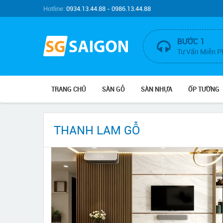
Hotline:
0934.13.44.88 - 0986.13.44.88
BƯỚC 1
Tư Vấn Miễn P
TRANG CHỦ
SÀN GỖ
SÀN NHỰA
ỐP TƯỜNG
THANH LAM GỖ