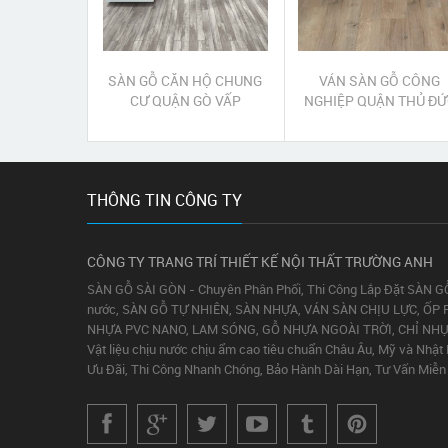
SÀN GỖ CĂN HỘ CHUNG
VÁN SÀN GỖ CÔNG
CƯ QUẬN GÒ VẤP
NGHIỆP QUẬN THỦ ĐỨ
THÔNG TIN CÔNG TY
CÔNG TY TRANG TRÍ THIẾT KẾ NỘI THẤT TRƯỜNG ANH
SÀN GỖ SÀI GÒN - Chuyên Phân Phối, Thi Công Lắp Đặt SÀN G
nước, SÀN GỖ TỰ NHIÊN, SÀN NHỰA, VÁN SÀN CHỊU LỰC, ỐP 
NHỰA PVC NANO, LAM SÓNG, GỖ NHỰA NGOÀI TRỜI, CHỈ NH
Vật liệu chịu nước chịu ẩm cao tiêu chuẩn Châu Âu, Mỹ và Nhật
Ưu Đãi, Thi Công Nhanh Chóng, Bảo Hành Dài Hạn, Tư Vấn Miễn 