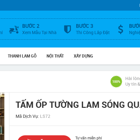
BƯỚC 2
BƯỚC 3
BƯỚ
hí
Xem Mẫu Tại Nhà
Thi Công Lắp Đặt
Nghi
THANH LAM GỖ
NỘI THẤT
XÂY DỰNG
Hài lòn
100%
Uy tín 
TẤM ỐP TƯỜNG LAM SÓNG Q
Mã Dịch Vụ:
LS72
Tư vấn miễn phí