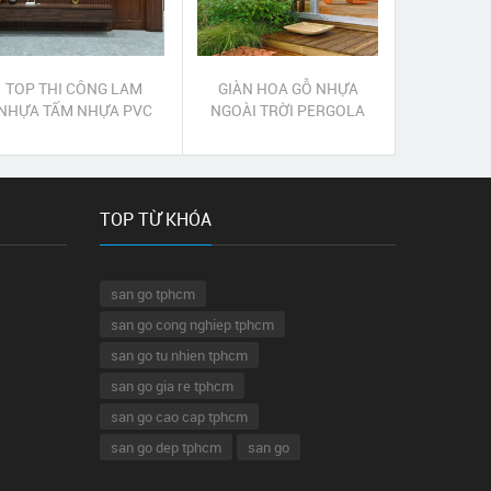
TOP THI CÔNG LAM
GIÀN HOA GỖ NHỰA
NHỰA TẤM NHỰA PVC
NGOÀI TRỜI PERGOLA
HUYỆN CỦ CHI
QUẬN THỦ ĐỨC
TOP TỪ KHÓA
san go tphcm
san go cong nghiep tphcm
san go tu nhien tphcm
san go gia re tphcm
san go cao cap tphcm
san go dep tphcm
san go