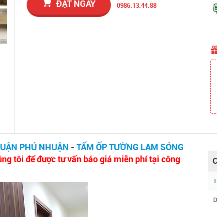
ĐẶT NGAY
0986.13.44.88
QUẬN PHÚ NHUẬN
-
TẤM ỐP TƯỜNG LAM SÓNG
ng tôi để được tư vấn báo giá miễn phí tại công
C
T
D