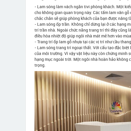
- Lam sóng làm vách ngăn tivi phòng khách. Một kiểu
cho không gian quan trọng này. Các tấm lam vân gỗ d
chắc chắn sẽ giúp phòng khách của bạn được nâng 
- Lam sóng ốp trần. Không chỉ dừng lại ở các hạng m
trí trần nhà. Ngoài chức năng trang trí thì đây cũng l
điều hòa nhiệt độ giúp ngôi nhà mát mẻ hơn vào mùa
- Trang trí ốp lam gỗ nhựa tại các vị trí như cầu tha
- Lam sóng trang trí ngoại thất. Với cấu tạo đặc biệ
của môi trường. Vì vậy vật liệu này còn chứng minh s
hạng mục ngoài trời. Một ngôi nhà hoàn hảo không c
trọng.