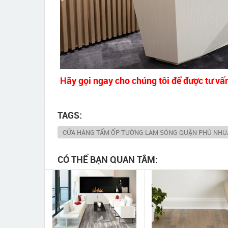
Hãy gọi ngay cho chúng tôi để được tư vấn
TAGS:
CỬA HÀNG TẤM ỐP TƯỜNG LAM SÓNG QUẬN PHÚ NHU
CÓ THỂ BẠN QUAN TÂM: