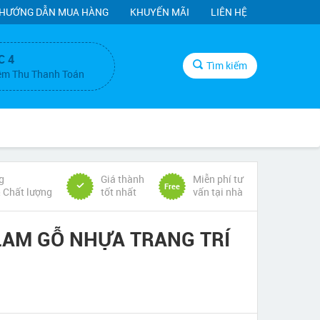
HƯỚNG DẪN MUA HÀNG
KHUYẾN MÃI
LIÊN HỆ
C 4
Tìm kiếm
ệm Thu Thanh Toán
g
Giá thành
Miễn phí tư
Free
& Chất lượng
tốt nhất
vấn tại nhà
 LAM GỖ NHỰA TRANG TRÍ