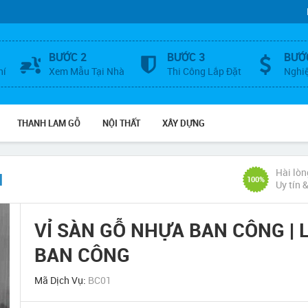
BƯỚC 2
BƯỚC 3
BƯỚ
hí
Xem Mẫu Tại Nhà
Thi Công Lắp Đặt
Nghi
THANH LAM GỖ
NỘI THẤT
XÂY DỰNG
Hài lòn
I
100%
Uy tín 
VỈ SÀN GỖ NHỰA BAN CÔNG |
BAN CÔNG
Mã Dịch Vụ:
BC01