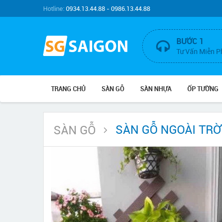
Hotline:
0934.13.44.88 - 0986.13.44.88
BƯỚC 1
Tư Vấn Miễn P
TRANG CHỦ
SÀN GỖ
SÀN NHỰA
ỐP TƯỜNG
SÀN GỖ NGOÀI TRỜ
SÀN GỖ