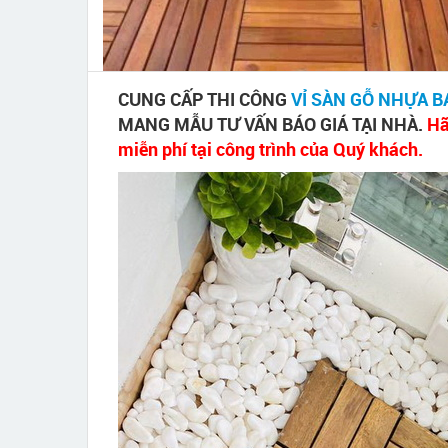
CUNG CẤP THI CÔNG
VỈ SÀN GỖ NHỰA 
MANG MẪU TƯ VẤN BÁO GIÁ TẠI NHÀ.
Hã
miễn phí tại công trình của Quý khách.