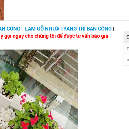
BAN CÔNG
-
LAM GỖ NHỰA TRANG TRÍ BAN CÔNG
|
y gọi ngay cho chúng tôi để được tư vấn báo giá
C
T
D